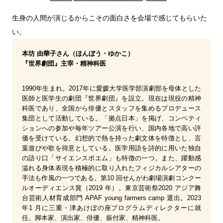
生身の人間が演じるからこその面白さを会場で感じてもらいた
い。
本坊 由華子さん（ほんぼう・ゆかこ）
『世界劇団』主宰・精神科医
1990年生まれ。2017年に愛媛大学医学部演劇部を母体とした
医師と医学生の劇団『世界劇団』を設立。現在は現役の精神
科医であり、全国から俳優とスタッフを集めるプロデュース
集団として活動している。「拠点日本」を掲げ、コンペティ
ションへの参加や毎年ツアー公演を行い、国内各地で高い評
価を受けている。幻想的で熱を持った劇文体を特徴とし、言
葉遊びや歌を得意としている。医学用語を詩的に用いた独自
の語り口「サイエンスポエム」も特徴の一つ。また、躍動感
溢れる身体表現を積極的に取り入れたフィジカルシアターの
手法も作風の一つである。第10 回せんがわ劇場演劇コンクー
ルオーディエンス賞（2019 年）。東京芸術祭2020 アジア舞
台芸術人材育成部門 APAF young farmers camp 選出。2023
年1 月に三重・津あけぼの座プログラムディレクターに就
任。脚本家、演出家、俳優、振付家、精神科医。