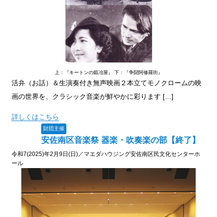
上：『キートンの鍛冶屋』 下：『争闘阿修羅街』
活弁（お話）＆生演奏付き無声映画２本立てモノクロームの映
画の世界を、クラシック音楽が鮮やかに彩ります […]
詳しくはこちら
財団主催
安佐南区音楽祭 器楽・吹奏楽の部【終了】
令和7(2025)年2月9日(日)／マエダハウジング安佐南区民文化センターホ
ール