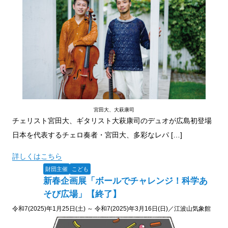
宮田大、大萩康司
チェリスト宮田大、ギタリスト大萩康司のデュオが広島初登場
日本を代表するチェロ奏者・宮田大、多彩なレパ […]
詳しくはこちら
財団主催
こども
新春企画展「ボールでチャレンジ！科学あ
そび広場」【終了】
令和7(2025)年1月25日(土) ～ 令和7(2025)年3月16日(日)／江波山気象館