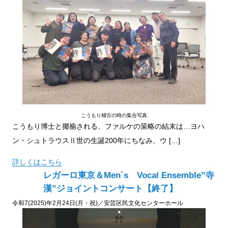
こうもり稽古の時の集合写真
こうもり博士と揶揄される、ファルケの策略の結末は…ヨハ
ン・シュトラウスⅡ世の生誕200年にちなみ、ウ […]
詳しくはこちら
レガーロ東京＆Men`s Vocal Ensemble”寺
漢”ジョイントコンサート【終了】
令和7(2025)年2月24日(月・祝)／安芸区民文化センターホール