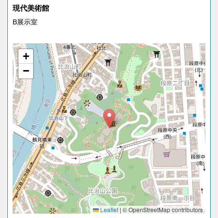
現代美術館
B展示室
+
−
Leaflet
|
© OpenStreetMap contributors