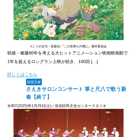
©こうの文代・双葉社/『この世界の片隅に』製作委員会
戦後・被爆80年を考える大ヒットアニメ―ション映画映画館で
1年を超えるロングラン上映が続き、100回 […]
詳しくはこちら
財団主催
さえきサロンコンサート 箏と尺八で歌う新
春【終了】
令和7(2025)年1月25日(土)／佐伯区民文化センタースタジオ