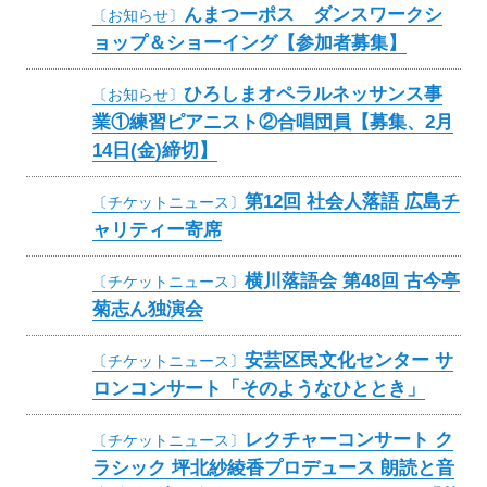
んまつーポス ダンスワークシ
〔お知らせ〕
ョップ＆ショーイング【参加者募集】
ひろしまオペラルネッサンス事
〔お知らせ〕
業①練習ピアニスト②合唱団員【募集、2月
14日(金)締切】
第12回 社会人落語 広島チ
〔チケットニュース〕
ャリティー寄席
横川落語会 第48回 古今亭
〔チケットニュース〕
菊志ん独演会
安芸区民文化センター サ
〔チケットニュース〕
ロンコンサート「そのようなひととき」
レクチャーコンサート ク
〔チケットニュース〕
ラシック 坪北紗綾香プロデュース 朗読と音