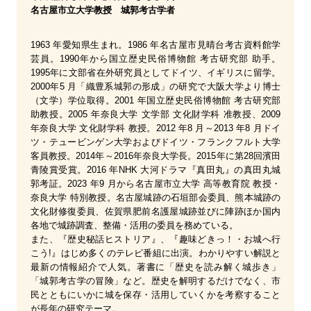
名古屋市立大学教授 城郭考古学者
1963 年愛知県生まれ。1986 年名古屋市見晴台考古資料館学
芸員。1990年から国立歴史民俗博物館 考古研究部 助手。
1995年に文部省在外研究員としてドイツ、イギリスに留学。
2000年5 月「織豊系城郭の形成」の研究で大阪大学より博士
（文学）学位取得。2001 年国立歴史民俗博物館 考古研究部
助教授。2005 年奈良大学 文学部 文化財学科 准教授、2009
年奈良大学 文化財学科 教授。2012 年8 月～2013 年8 月ドイ
ツ・テュービンゲン大学およびドイツ・フランクフルト大学
客員教授。2014年～2016年奈良大学長。2015年に第28回濱田
青陵賞受賞。2016 年NHK 大河ドラマ『真田丸』の真田丸城
郭考証。2023 年9 月から名古屋市立大学 高等教育院 教授・
奈良大学 特別教授。名古屋城跡の石垣部会委員、熊本城跡の
文化財修復委員、佐賀県肥前名護屋城跡並びに陣跡ほか国内
各地で城跡調査、整備・活用の委員を務めている。
また、『歴史秘話ヒストリア』、『趣味どきっ！・お城へ行
こう!』はじめ多くのテレビ番組に出演。わかりやすい解説と
最新の情報紹介で人気。著書に「歴史を読み解く城歩き」
「城郭考古学の冒険」など。歴史を解明するだけでなく、市
民とともにいかに城を保存・活用していくかを考察すること
が長年の研究テーマ。