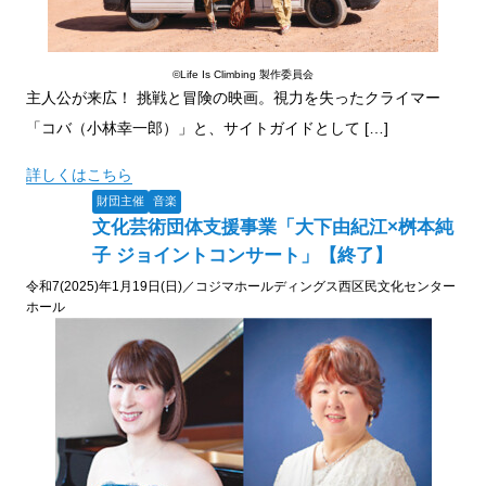
©Life Is Climbing 製作委員会
主人公が来広！ 挑戦と冒険の映画。視力を失ったクライマー
「コバ（小林幸一郎）」と、サイトガイドとして […]
詳しくはこちら
財団主催
音楽
文化芸術団体支援事業「大下由紀江×桝本純
子 ジョイントコンサート」【終了】
令和7(2025)年1月19日(日)／コジマホールディングス西区民文化センター
ホール