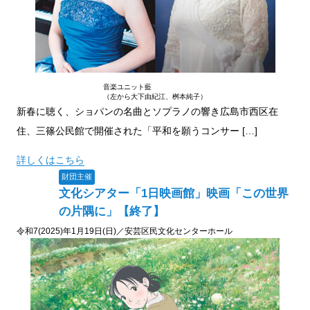
音楽ユニット藍
（左から大下由紀江、桝本純子）
新春に聴く、ショパンの名曲とソプラノの響き広島市西区在
住、三篠公民館で開催された「平和を願うコンサー […]
詳しくはこちら
財団主催
文化シアター「1日映画館」映画「この世界
の片隅に」【終了】
令和7(2025)年1月19日(日)／安芸区民文化センターホール