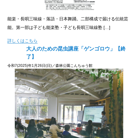
能楽・長唄三味線・落語・日本舞踊。二部構成で届ける伝統芸
能。第一部は子ども能楽塾・子ども長唄三味線塾 […]
詳しくはこちら
大人のための昆虫講座「ゲンゴロウ」【終
了】
令和7(2025)年1月26日(日)／森林公園こんちゅう館