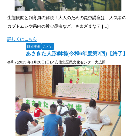
生態観察と飼育員の解説！大人のための昆虫講座は、人気者の
カブトムシや県内の希少昆虫など、さまざまなテ […]
詳しくはこちら
財団主催
こども
あさきた人形劇場(令和6年度第2回)【終了】
令和7(2025)年1月26日(日)／安佐北区民文化センター大広間