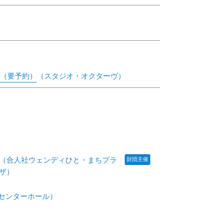
）（要予約）
（スタジオ・オクターヴ）
（合人社ウェンディひと・まちプラ
財団主催
ザ）
センターホール）