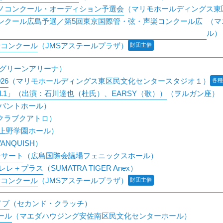
アノコンクール・オーディション予選会
（マリモホールディングス東
コンクール広島予選／第5回東京国際管・弦・声楽コンクール広
（マ
ル）
者コンクール
（JMSアステールプラザ）
財団主催
グリーンアリーナ）
26
（マリモホールディングス東区民文化センタースタジオ１）
各種
l.1」（出演：石川達也（杜氏）、EARSY（歌））
（ヲルガン座）
ゲバントホール）
クラブクアトロ）
上野学園ホール）
VANQUISH）
コンサート
（広島国際会議場フェニックスホール）
マレレ＋プラス
（SUMATRA TIGER Anex）
者コンクール
（JMSアステールプラザ）
財団主催
イブ
（セカンド・クラッチ）
ール
（マエダハウジング安佐南区民文化センターホール）