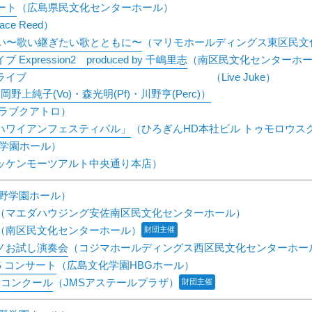
ート
（広島県民文化センターホール）
pace Reed）
会い〜歌い継ぎたい歌とともに〜
（マリモホールディングス東区民文
pression2 produced by 千嶋里志
（南区民文化センターホ
ライブ
（Live Juke）
野上純子(Vo)・森光明(Pf)・川野亨(Perc)）
ラブクアトロ）
ハワイアンフェスティバル」
（ひろぎんHD本社ビル トゥモロウス
学園ホール）
ッケンモーツアルト中央通り本店）
野学園ホール）
（マエダハウジング安佐南区民文化センターホール）
（南区民文化センターホール）
財団主催
ノお試し演奏会
（コジマホールディングス西区民文化センターホー
TES コンサート
（広島文化学園HBGホール）
者コンクール
（JMSアステールプラザ）
財団主催