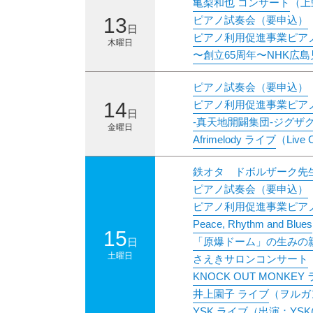
亀梨和也 コンサート
（上
13
ピアノ試奏会（要申込）
日
ピアノ利用促進事業ピア
木曜日
〜創立65周年〜NHK広
ピアノ試奏会（要申込）
14
ピアノ利用促進事業ピア
日
-真天地開闢集団-ジグザグ
金曜日
Afrimelody ライブ
（Live 
鉄オタ ドボルザーク先生
ピアノ試奏会（要申込）
ピアノ利用促進事業ピア
Peace, Rhythm and Blues
15
「原爆ドーム」の生みの親
日
土曜日
さえきサロンコンサート
KNOCK OUT MONKEY
井上園子 ライブ
（ヲルガ
YSK ライブ（出演：YSK(