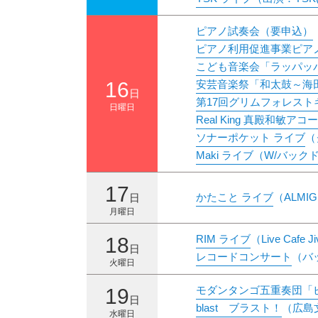
ピアノ試奏会（要申込）
ピアノ利用促進事業ピア
こども音楽会「ラッパッ
16
安芸音楽祭「和太鼓～海
日
第17回グリムフォレスト
日曜日
Real King 真殿和敏
ソナーポケット ライブ
（
Maki ライブ（W/バッ
17
かたこと ライブ
（ALMI
日
月曜日
RIM ライブ
（Live Cafe J
18
日
レコードコンサート
（バ
火曜日
モダンタンゴ五重奏団「ピ
19
日
blast ブラスト！
（広島
水曜日