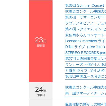
第36回 Summer Concert
吹奏楽コンクール中国大
第36回 サマーコンサー
ソプラノ＆ピアノ デュ
第23回レクイエム イン 
安佐南さろんコンサート
23
Leetspeak monsters ラ
日
日曜日
D flat ライブ
（Live Juke
STEREO RECORDS pre
第27回大阪国際音楽コ
ランナーズ ～懐かしい
万貴音 ライブ
（かしわや
第43回中国ユース音楽
吹奏楽コンクール中国大
24
日
南一誠サマ―ディナーショ
月曜日
飯田俊樹の懐かしの昭和