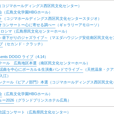
（コジマホールディングス西区民文化センター）
会
（広島文化学園HBGホール）
ト
（コジマホールディングス西区民文化センタースタジオ）
オコンサートー心に寄せる調べー
（ギャラリーアモローソ）
ヒロシマ
（広島県民文化センターホール）
～昼下がりのジャズライブ～
（マエダハウジング安佐南区民文化セ
イブ
（セカンド・クラッチ）
）
sents DOGO ライブ
（4.14）
ンクール 広島地区本選
（南区民文化センターホール）
歌謡曲を中心にボーカル＆生演奏バンドでライブ～
（天然温泉・クア
入江）
コンクール《ピアノ部門》本選
（コジマホールディングス西区民文化
会
（広島文化学園HBGホール）
ー2026
（グランドプリンスホテル広島）
歌謡コンサート
（広島県民文化センター）