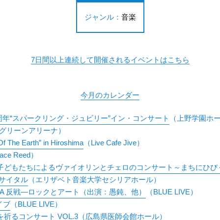
ジャンル
音楽
7日間以上連続して開催されるイベントはこちら
今月のカレンダー
周年“スパークリング・ジュビリー”イン・コンサート
（上野学園ホ
グリーンアリーナ）
The Earth” in Hiroshima
（Live Cafe Jive）
pace Reed）
子どもたちによるヴァイオリンとチェロのコンサート～まちにひび
サイタル
（エリザベト音楽大学セシリアホール）
BFS-EXTRA 反戦―ロックとアート（出演：愚鈍、他）
（BLUE LIVE）
イブ
（BLUE LIVE）
祈るコンサート VOL.3
（広島県医師会館ホール）