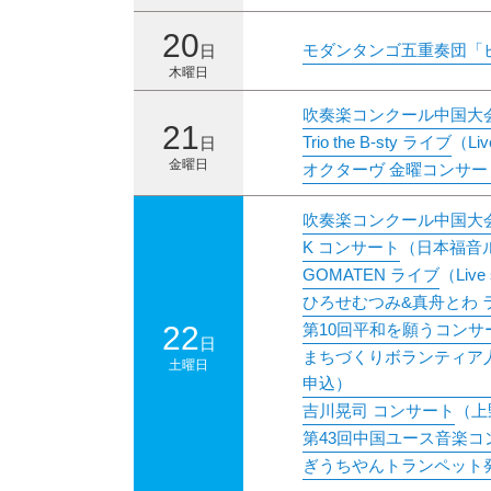
20
モダンタンゴ五重奏団「ピ
日
木曜日
吹奏楽コンクール中国大
21
Trio the B-sty ライブ
（Liv
日
金曜日
オクターヴ 金曜コンサート
吹奏楽コンクール中国大
K コンサート
（日本福音
GOMATEN ライブ
（Live
ひろせむつみ&真舟とわ 
22
第10回平和を願うコン
日
まちづくりボランティア人材
土曜日
申込）
吉川晃司 コンサート
（上
第43回中国ユース音楽
ぎうちやんトランペット