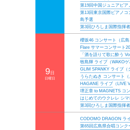
第19回中国ジュニアピ
第13回東京国際ピアノ
島予選
第3回ひろしま国際指揮
櫻坂46 コンサート
（広島
Flare サマーコンサート20
「酒を語りて歌に酔う Vo
牧島輝 ライブ
（WAKO
9
GLIM SPANKY ライブ
（
日
うらたぬき コンサート
（
日曜日
HAGANE ライブ
（LIVE 
堺正章 to MAGNETS 
はじめてのウクレレ シ
第3回ひろしま国際指揮
CODOMO DRAGON ラ
第65回広島県合唱コンク