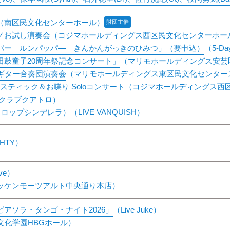
（南区民文化センターホール）
財団主催
ノお試し演奏会
（コジマホールディングス西区民文化センターホー
パー ルンパッパ― きんかんがっきのひみつ」（要申込）
（5-D
田鼓童子20周年祭記念コンサート」
（マリモホールディングス安芸
ギター合奏団演奏会
（マリモホールディングス東区民文化センター
アコースティック＆お喋り Soloコンサート
（コジマホールディングス西
クラブクアトロ）
クドロップシンデレラ）
（LIVE VANQUISH）
GHTY）
ive）
ッケンモーツアルト中央通り本店）
アソラ・タンゴ・ナイト2026」
（Live Juke）
文化学園HBGホール）