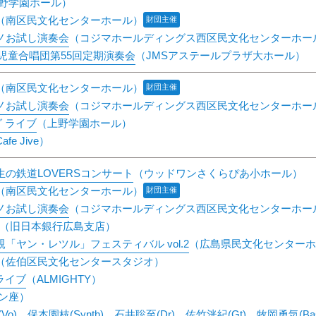
野学園ホール）
（南区民文化センターホール）
財団主催
ノお試し演奏会
（コジマホールディングス西区民文化センターホー
島児童合唱団第55回定期演奏会
（JMSアステールプラザ大ホール）
（南区民文化センターホール）
財団主催
ノお試し演奏会
（コジマホールディングス西区民文化センターホー
 ライブ
（上野学園ホール）
Cafe Jive）
の鉄道LOVERSコンサート
（ウッドワンさくらぴあ小ホール）
（南区民文化センターホール）
財団主催
ノお試し演奏会
（コジマホールディングス西区民文化センターホー
（旧日本銀行広島支店）
「ヤン・レツル」フェスティバル vol.2
（広島県民文化センターホ
（佐伯区民文化センタースタジオ）
 ライブ
（ALMIGHTY）
ン座）
Vo)、保本園枝(Synth)、石井聡至(Dr)、佐竹洸紀(Gt)、牧岡勇気(Ba