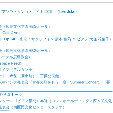
アソラ・タンゴ・ナイト2026」
（Live Juke）
会
（広島文化学園HBGホール）
e Cafe Jive）
 Op.146（出演：サクソフォン 廣本 穂乃 ＆ ピアノ 大住 花菜子
会
（広島文化学園HBGホール）
ルーテル広島教会）
 space Reed）
ライブ
（ヲルガン座）
サート 希望（要申込）
（三篠公民館）
バンク発表会「青春の歌をもう一度 Summer Concert」（要
野学園ホール）
コンクール《ピアノ部門》本選
（コジマホールディングス西区民文化
発表会
（南区民文化センタースタジオ）