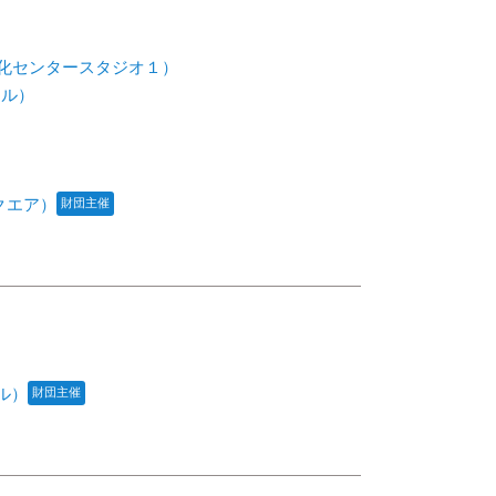
化センタースタジオ１）
ール）
クエア）
財団主催
ル）
財団主催