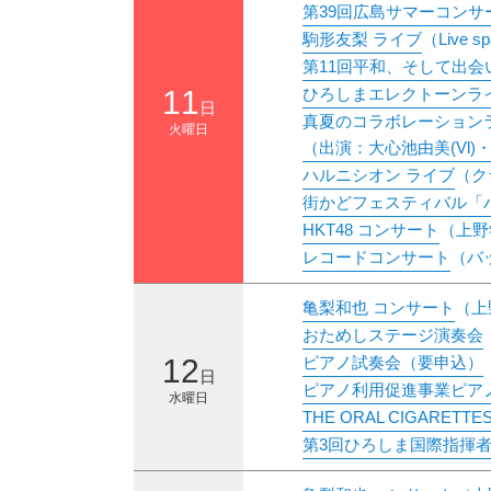
第39回広島サマーコンサ
駒形友梨 ライブ
（Live s
第11回平和、そして出
11
ひろしまエレクトーンライブ Ex
日
真夏のコラボレーション
火曜日
（出演：大心池由美(Vl)・岡
ハルニシオン ライブ
（ク
街かどフェスティバル「
HKT48 コンサート
（上野
レコードコンサート
（バ
亀梨和也 コンサート
（上
おためしステージ演奏会
12
ピアノ試奏会（要申込）
日
ピアノ利用促進事業ピア
水曜日
THE ORAL CIGARET
第3回ひろしま国際指揮