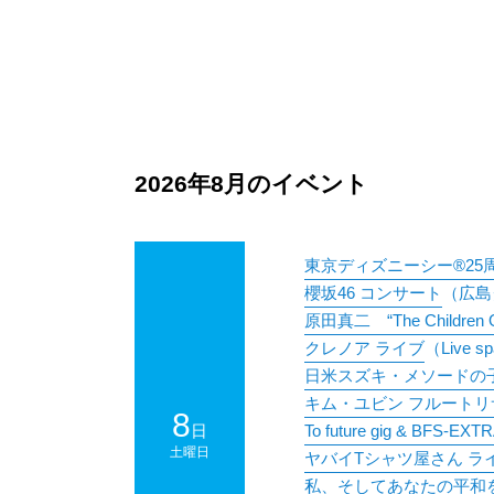
2026年8月のイベント
< 2026年7月を見る
東京ディズニーシー®25
櫻坂46 コンサート
（広島
原田真二 “The Children Of 
クレノア ライブ
（Live s
日米スズキ・メソードの
キム・ユビン フルートリ
8
日
To future gig & 
土曜日
ヤバイTシャツ屋さん ラ
私、そしてあなたの平和を