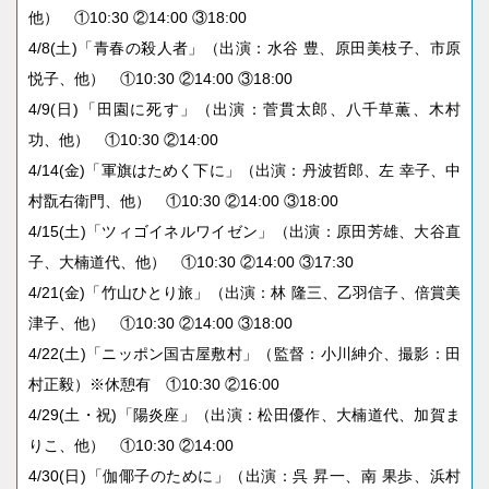
他） ①10:30 ②14:00 ③18:00
4/8(土)「青春の殺人者」（出演：水谷 豊、原田美枝子、市原
悦子、他） ①10:30 ②14:00 ③18:00
4/9(日)「田園に死す」（出演：菅貫太郎、八千草薫、木村
功、他） ①10:30 ②14:00
4/14(金)「軍旗はためく下に」（出演：丹波哲郎、左 幸子、中
村翫右衛門、他） ①10:30 ②14:00 ③18:00
4/15(土)「ツィゴイネルワイゼン」（出演：原田芳雄、大谷直
子、大楠道代、他） ①10:30 ②14:00 ③17:30
4/21(金)「竹山ひとり旅」（出演：林 隆三、乙羽信子、倍賞美
津子、他） ①10:30 ②14:00 ③18:00
4/22(土)「ニッポン国古屋敷村」（監督：小川紳介、撮影：田
村正毅）※休憩有 ①10:30 ②16:00
4/29(土・祝)「陽炎座」（出演：松田優作、大楠道代、加賀ま
りこ、他） ①10:30 ②14:00
4/30(日)「伽倻子のために」（出演：呉 昇一、南 果歩、浜村