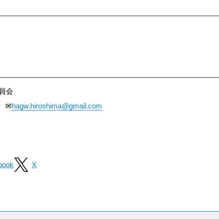
行委員会
） ✉
hagw.hiroshima@gmail.com