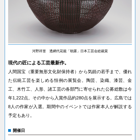
河野祥篁 透網代花籠「朝露」日本工芸会総裁賞
現代の匠による工芸最新作。
人間国宝（重要無形文化財保持者）から気鋭の若手まで、優れ
た伝統工芸を楽しめる恒例の展覧会。陶芸、染織、漆芸、金
工、木竹工、人形、諸工芸の各部門に寄せられた公募総数は今
年1,222点。その中から入賞作品約280点を展示する。広島では
8人の作家が入選。期間中のイベントでは作家本人が解説する
予定もあり。
開催日