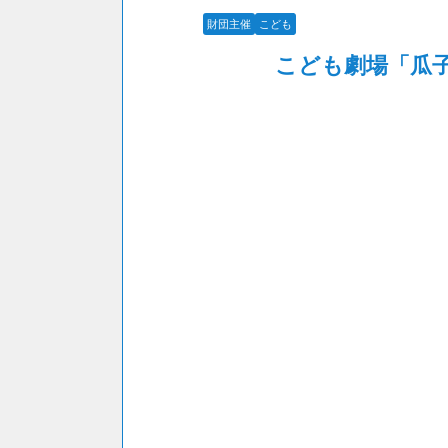
財団主催
こども
こども劇場「瓜