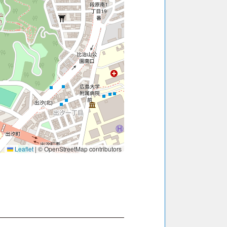
Leaflet
|
© OpenStreetMap contributors