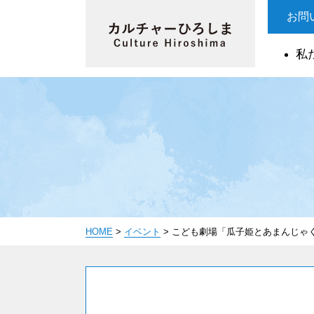
お問
私
HOME
>
イベント
>
こども劇場「瓜子姫とあまんじゃ