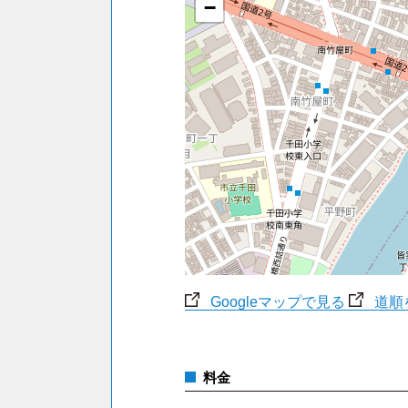
−
Googleマップで見る
道順
料金