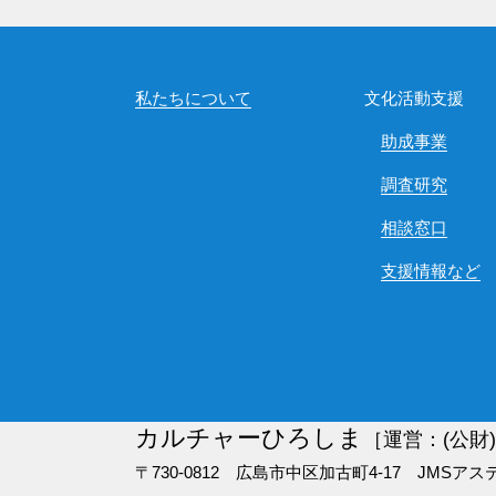
私たちについて
文化活動支援
助成事業
調査研究
相談窓口
支援情報など
カルチャーひろしま
［運営：(公財
〒730-0812 広島市中区加古町4-17
JMSアス