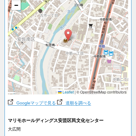
−
Leaflet
|
© OpenStreetMap contributors
Googleマップで見る
道順を調べる
マリモホールディングス安芸区民文化センター
大広間