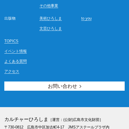
その他事業
出版物
美術ひろしま
to you
文芸ひろしま
TOPICS
イベント情報
よくある質問
アクセス
お問い合わせ
カルチャーひろしま
［運営：(公財)広島市文化財団］
〒730-0812 広島市中区加古町4-17
JMSアステールプラザ内