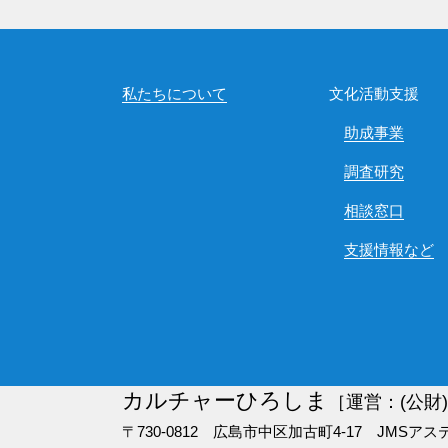
私たちについて
文化活動支援
助成事業
調査研究
相談窓口
支援情報など
カルチャーひろしま
［運営：(公財
〒730-0812 広島市中区加古町4-17
JMSアス