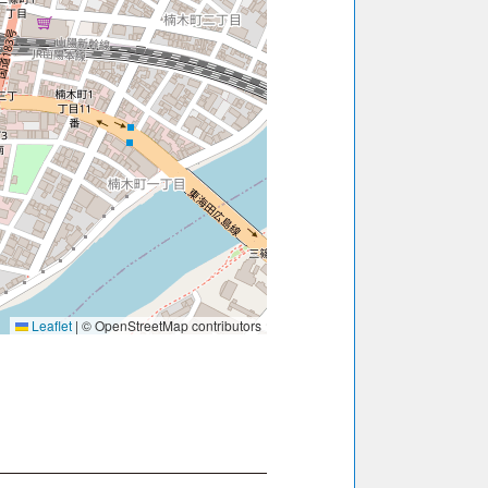
Leaflet
|
© OpenStreetMap contributors