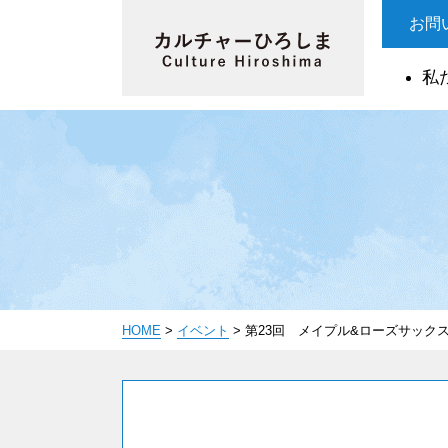
お問
私
HOME
>
イベント
>
第23回 メイプル&ローズサック