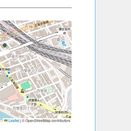
Leaflet
|
© OpenStreetMap contributors