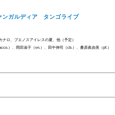
ァンガルディア タンゴライブ
カナロ、ブエノスアイレスの夏、他（予定）
cco.）、岡田淑子（vn.）、田中伸司（cb.）、桑原眞由美（pf.）