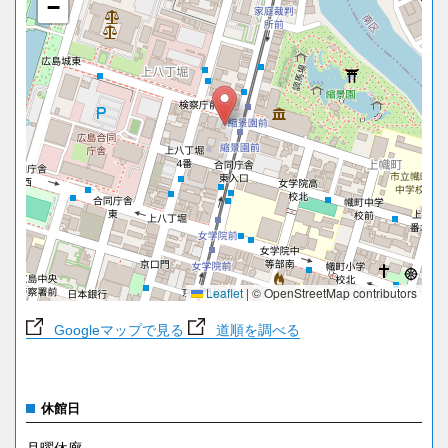
−
Leaflet
|
© OpenStreetMap contributors
Googleマップで見る
道順を調べる
休館日
月曜休廊