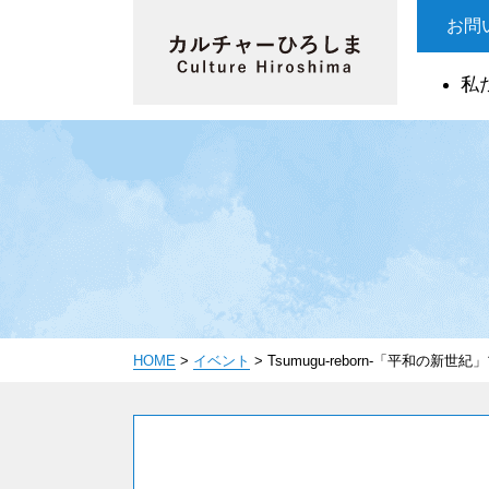
お問
私
HOME
>
イベント
>
Tsumugu-reborn-「平和の