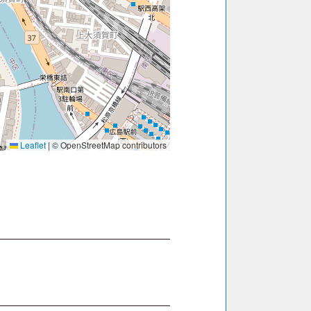
Leaflet
|
© OpenStreetMap contributors