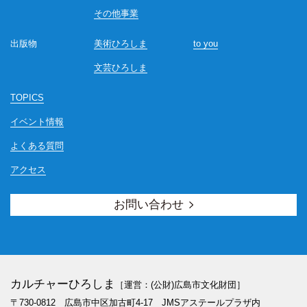
その他事業
出版物
美術ひろしま
to you
文芸ひろしま
TOPICS
イベント情報
よくある質問
アクセス
お問い合わせ
カルチャーひろしま
［運営：(公財)広島市文化財団］
〒730-0812 広島市中区加古町4-17
JMSアステールプラザ内