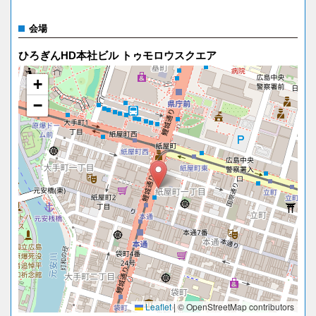
会場
ひろぎんHD本社ビル トゥモロウスクエア
+
−
Leaflet
|
© OpenStreetMap contributors