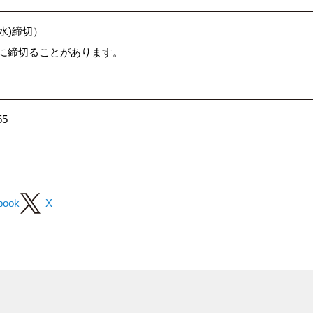
(水)締切）
めに締切ることがあります。
55