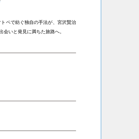
マトペで紡ぐ独自の手法が、宮沢賢治
出会いと発見に満ちた旅路へ。