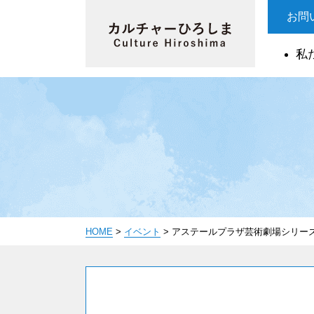
お問
私
HOME
>
イベント
>
アステールプラザ芸術劇場シリー