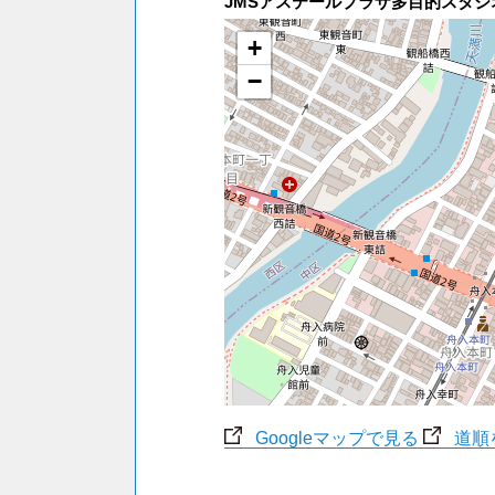
JMSアステールプラザ多目的スタジ
+
−
Googleマップで見る
道順