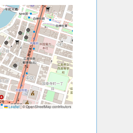
Leaflet
|
© OpenStreetMap contributors