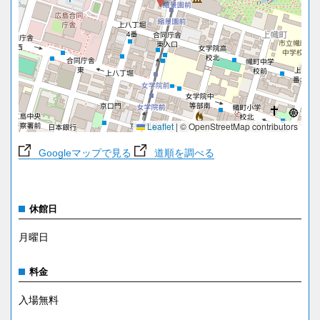
Leaflet
|
© OpenStreetMap contributors
Googleマップで見る
道順を調べる
休館日
月曜日
料金
入場無料