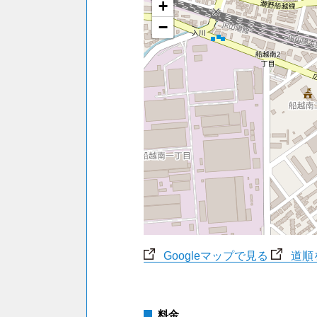
+
−
Googleマップで見る
道順
料金