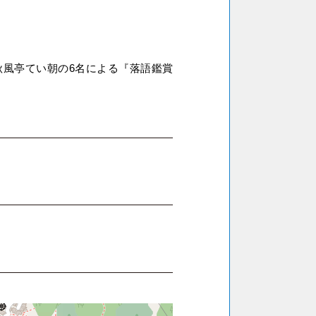
風亭てい朝の6名による『落語鑑賞