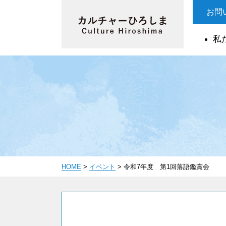
お問
私
HOME
>
イベント
>
令和7年度 第1回落語鑑賞会