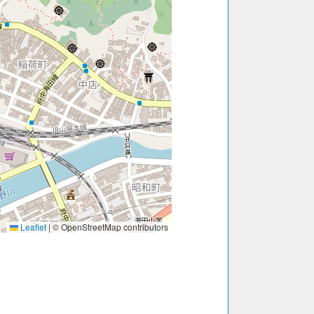
Leaflet
|
© OpenStreetMap contributors