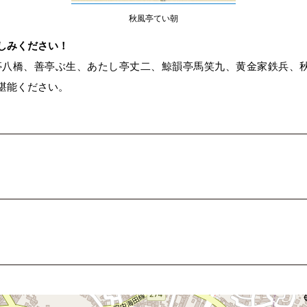
秋風亭てい朝
しみください！
亭八橋、善亭ぶ生、あたし亭丈二、鯨韻亭馬笑九、黄金家鉄兵、秋
堪能ください。