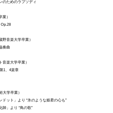
のためのラプソディ
卒業）
p.28
蔵野音楽大学卒業）
協奏曲
ト音楽大学卒業）
第1、4楽章
術大学卒業）
ット」より “氷のような姫君の心も”
」より “鳥の歌”