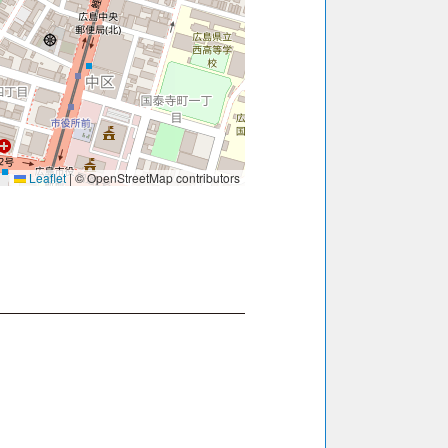
Leaflet
|
© OpenStreetMap contributors