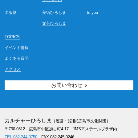
出版物
美術ひろしま
to you
文芸ひろしま
TOPICS
イベント情報
よくある質問
アクセス
お問い合わせ
カルチャーひろしま
［運営：(公財)広島市文化財団］
〒730-0812 広島市中区加古町4-17
JMSアステールプラザ内
TEL.082-244-0750
FAX.082-245-0246