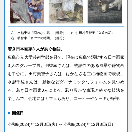
（左）水越千紘「闘わない馬」（部分） （中）田村美智子「久遠の花」
（右）明智幸「オヤツの時間」（部分）
若き日本画家3 人が紡ぐ物語。
広島市立大学芸術学部を経て、現在は広島で活動する日本画家
3 人のグループ展。明智幸さんは、物語性のある風景や静物画
を中心に。田村美智子さんは、はかなさを主に植物画で表現。
水越千紘さんは、動物などダイナミックなフォルムを見つめ
る。若き日本画家3人による、彩り豊かな表現と確かな技法を
楽しんで。会場にはカフェもあり、コーヒーやケーキが好評。
開催日
令和6(2024)年12月3日(火) ～ 令和6(2024)年12月8日(日)