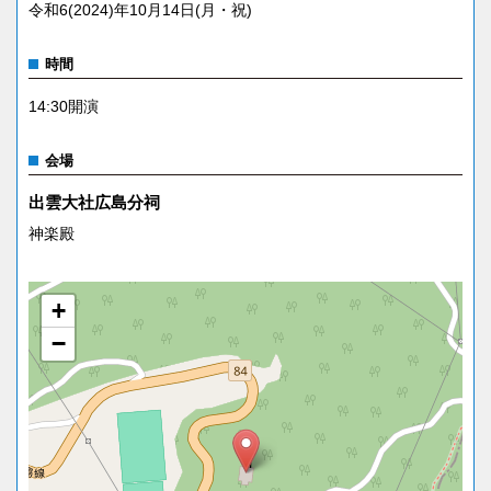
令和6(2024)年10月14日(月・祝)
時間
14:30開演
会場
出雲大社広島分祠
神楽殿
+
−