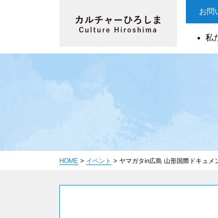
お問
私
HOME
>
イベント
>
ヤマガタin広島 山形国際ドキュ