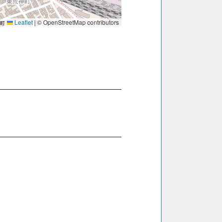
Leaflet
|
© OpenStreetMap contributors