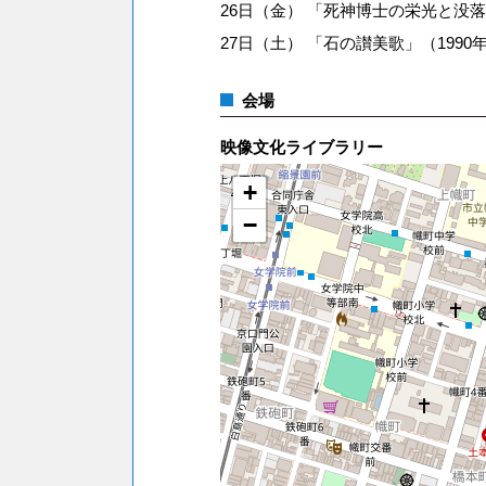
26日（金） 「死神博士の栄光と没落」(
27日（土） 「石の讃美歌」（1990年ベ
会場
映像文化ライブラリー
+
−