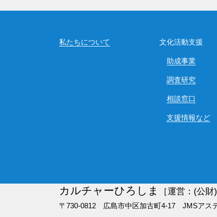
私たちについて
文化活動支援
助成事業
調査研究
相談窓口
支援情報など
カルチャーひろしま
［運営：(公財
〒730-0812 広島市中区加古町4-17
JMSアス