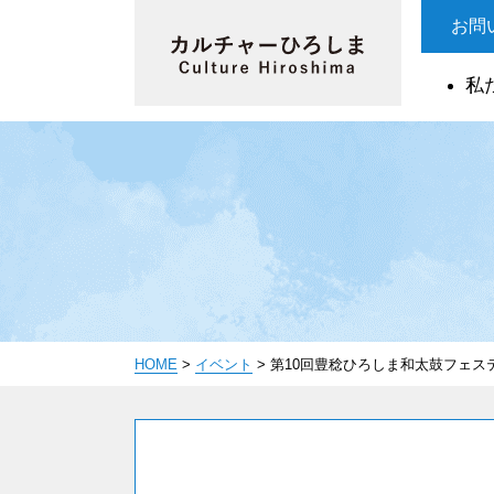
お問
私
HOME
>
イベント
>
第10回豊稔ひろしま和太鼓フェス