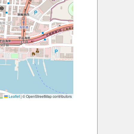
Leaflet
|
© OpenStreetMap contributors