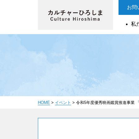
お問
私
HOME
>
イベント
>
令和5年度優秀映画鑑賞推進事業 