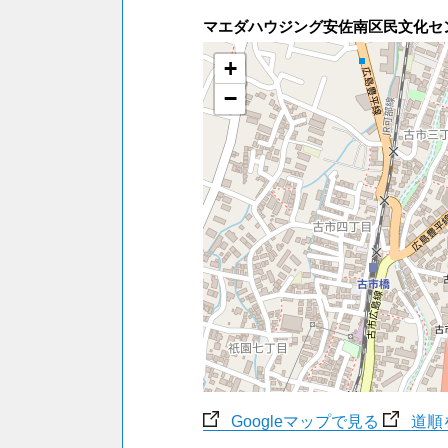
マエダハウジング安佐南区民文化
+
−
Googleマップで見る
道順