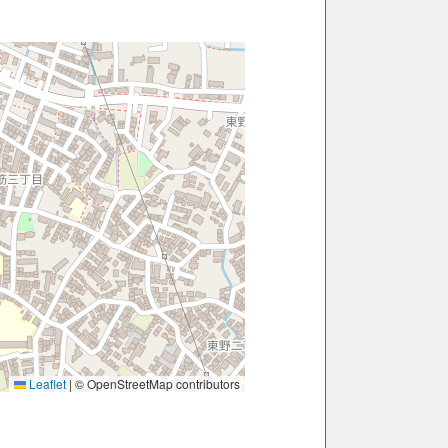
Leaflet
|
© OpenStreetMap contributors