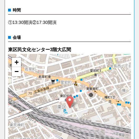
時間
①13:30開演②17:30開演
会場
東区民文化センター3階大広間
+
−