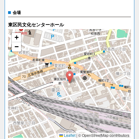
会場
東区民文化センターホール
+
−
Leaflet
|
© OpenStreetMap contributors