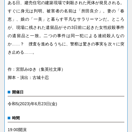
ある日、建売住宅の建築現場で刺殺された死体が発見される。
すぐに身元は判明。被害者の名前は「所田良介」。妻の「春
恵」、娘の「一美」と暮らす平凡なサラリーマンだ。ところ
が、現場に残された遺留品がその3日前に起きた女性絞殺事件
の遺留品と一致。二つの事件は同一犯による連続殺人なの
か……？ 捜査を進めるうちに、警察は驚きの事実を次々に突
き止める……。
作：宮部みゆき（集英社文庫）
脚本・演出：古城十忍
開催日
令和5(2023)年6月23日(金)
時間
19:00開演